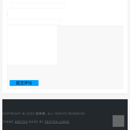
COPYRIGHT © 2025 稻草网. ALL RIGHTS RESERVED.
THEME
KRATOS
MADE BY
SEATON JIANG